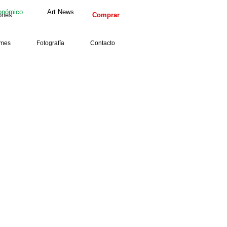
onómico
Art News
ones
Comprar
 mes
Fotografía
Contacto