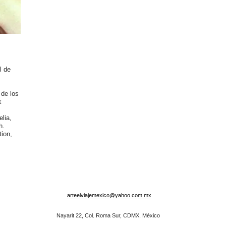
l de
de los
k
lia,
h.
tion,
arteelviajemexico@yahoo.com.mx
Nayarit 22, Col. Roma Sur, CDMX, México